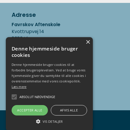
Adresse
Favrskov Aftenskole
Kvottrupvej 14
8382 Hinnerup
×
cvr.nr. 32493866
Denne hjemmeside bruger
cookies
Kontakt
Denne hjemmeside bruger cookies til at
Skoleleder Kirsten Bundgaard
forbedre brugeroplevelsen. Ved at bruge vores
hjemmeside giver du samtykke til alle cookies i
tlf. 22 88 07 16
overensstemmelse med vores cookiepolitik.
fav@Favrskov-Aftenskole.dk
Læs mere
ABSOLUT NØDVENDIGE
ACCEPTER ALLE
AFVIS ALLE
VIS DETALJER
En del af