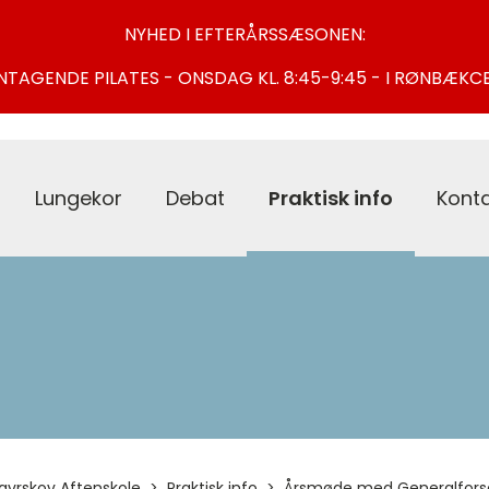
NYHED I EFTERÅRSSÆSONEN:
NTAGENDE PILATES - ONSDAG KL. 8:45-9:45 - I RØNBÆKC
Lungekor
Debat
Praktisk info
Kont
avrskov Aftenskole
Praktisk info
Årsmøde med Generalfors