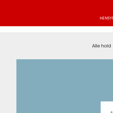
HENSY
Alle hold
F