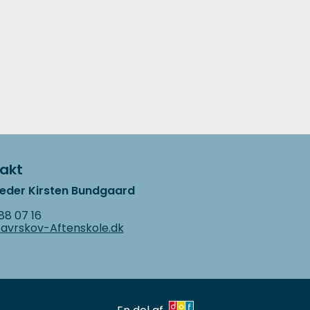
akt
leder Kirsten Bundgaard
 88 07 16
avrskov-Aftenskole.dk