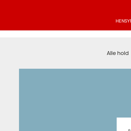
HENSY
Alle hold
F