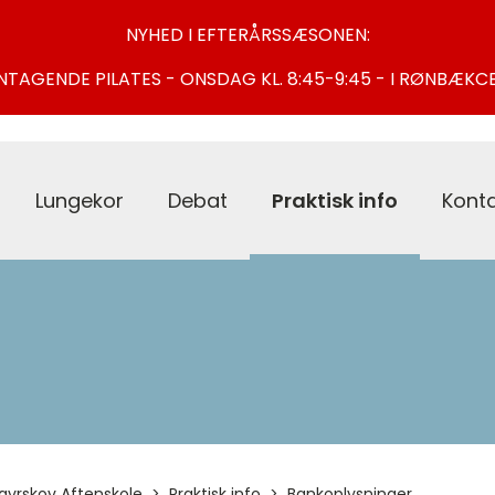
NYHED I EFTERÅRSSÆSONEN:
NTAGENDE PILATES - ONSDAG KL. 8:45-9:45 - I RØNBÆKC
Lungekor
Debat
Praktisk info
Kont
avrskov Aftenskole
Praktisk info
Bankoplysninger