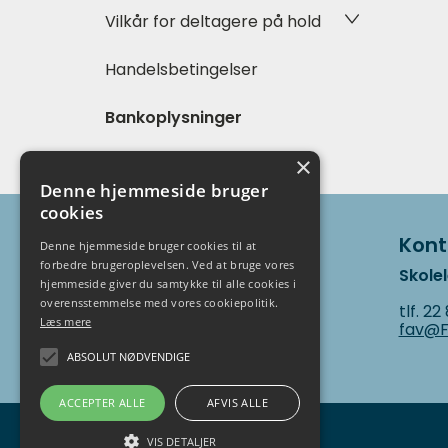
Vilkår for deltagere på hold
Handelsbetingelser
Bankoplysninger
×
Denne hjemmeside bruger
cookies
Adresse
Kont
Denne hjemmeside bruger cookies til at
forbedre brugeroplevelsen. Ved at bruge vores
Skole
Favrskov Aftenskole
hjemmeside giver du samtykke til alle cookies i
Kvottrupvej 14
overensstemmelse med vores cookiepolitik.
tlf. 22
Læs mere
8382 Hinnerup
fav@F
cvr.nr. 32493866
ABSOLUT NØDVENDIGE
ACCEPTER ALLE
AFVIS ALLE
VIS DETALJER